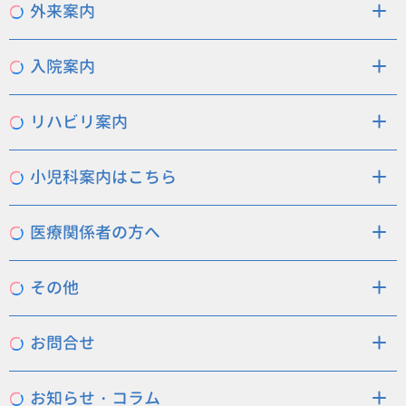
外来案内
医師の紹介
外来について
診療時間
入院案内
面会について
入院の準備
一日の流れ
お部屋
費用
地域連携室
リハビリ案内
リハビリ案内
小児科案内はこちら
小児科案内
医療関係者の方へ
入院依頼
その他
交通案内
採用情報
サイトマップ
お問合せ
よくある質問
お問合せフォーム
個人情報保護方針
お知らせ・コラム