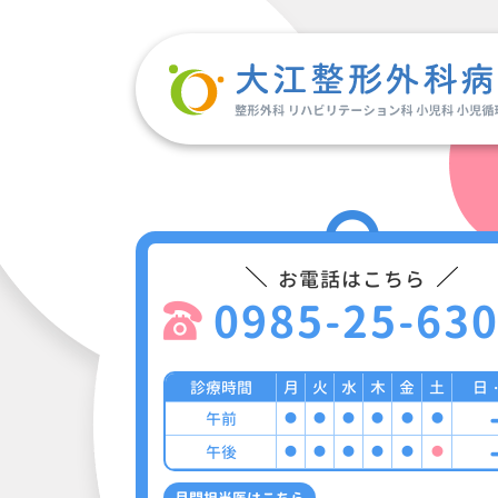
お電話はこちら
0985-25-63
診療時間
月
火
水
木
金
土
日
午前
●
●
●
●
●
●
午後
●
●
●
●
●
●