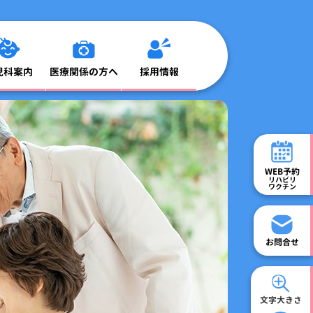
児科案内
医療関係の方へ
採用情報
WEB予約
一日の流れ
診療時間
リハビリ
ワクチン
お問合せ
地域連携室
文字大きさ