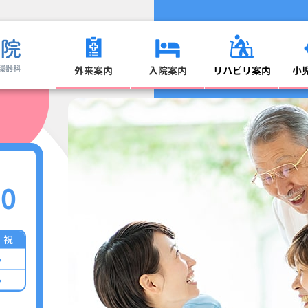
外来案内
入院案内
リハビリ案内
小
面会について
医師の紹介
外来について
入院の準備
00
・祝
-
-
お部屋
費用