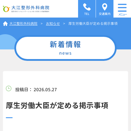
TEL
交通案内
メニュー
大江整形外科病院
>
お知らせ
>
厚生労働大臣が定める掲示事項
新着情報
news
投稿日： 2026.05.27
厚生労働大臣が定める掲示事項