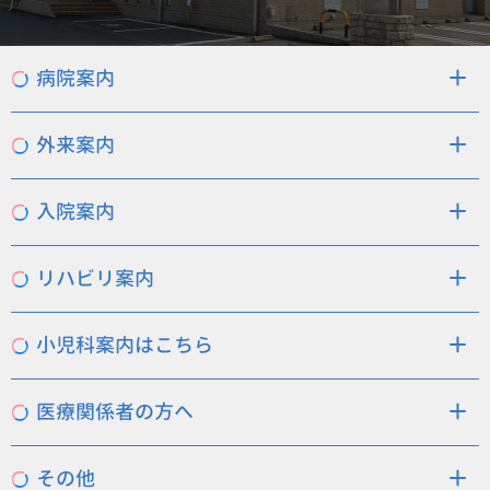
病院案内
病院概要
当院の特徴
理念・基本方針
フロアマップ
外来案内
医師の紹介
外来について
診療時間
入院案内
面会について
入院の準備
一日の流れ
お部屋
費用
地域連携室
リハビリ案内
リハビリ案内
小児科案内はこちら
小児科案内
医療関係者の方へ
入院依頼
その他